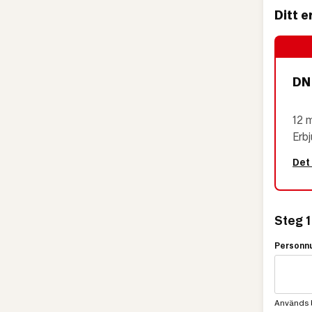
Ditt 
DN 
12 
Erb
Det
Steg 1
Person
Används b