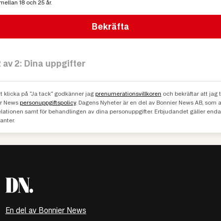
mellan 18 och 25 år.
Bekräfta
 av 2: Dina uppgifter
 klicka på "Ja tack" godkänner jag
prenumerationsvillkoren
och bekräftar att jag t
er News
personuppgiftspolicy
. Dagens Nyheter är en del av Bonnier News AB, som 
elationen samt för behandlingen av dina personuppgifter. Erbjudandet gäller enda
nter.
En del av Bonnier News