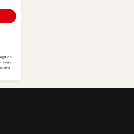
agit del
ansvarar
st nya