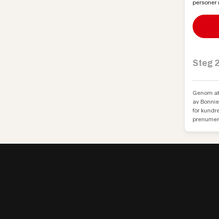
personer 
Steg 2
Genom att
av Bonni
för kundr
prenumera