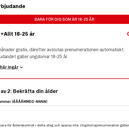
erbjudande
BARA FÖR DIG SOM ÄR 18-25 ÅR
+Allt 18-25 år
månader gratis, därefter avslutas prenumerationen automatiskt.
judandet gäller ungdomar 18-25 år.
 här ingår
 av 2: Bekräfta din ålder
nummer (ÅÅÅÅMMDD-NNNN)
ara för ålderskontroll i detta steg och sparas inte. Ungdomsprenumeration gäller