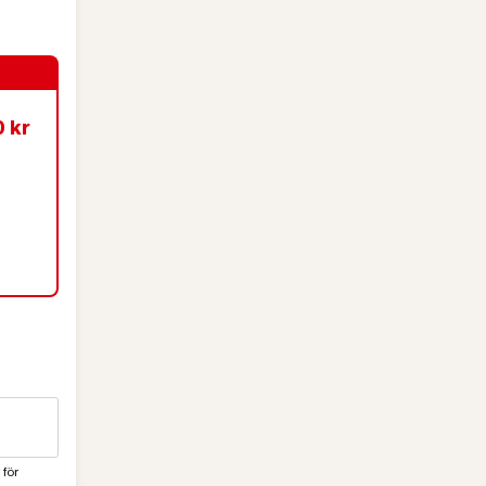
0 kr
 för