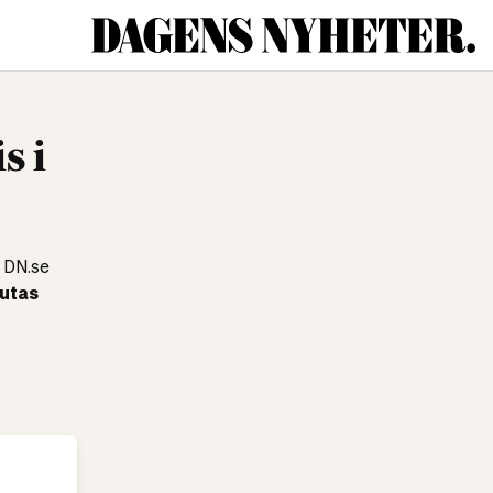
s i
. DN.se
lutas